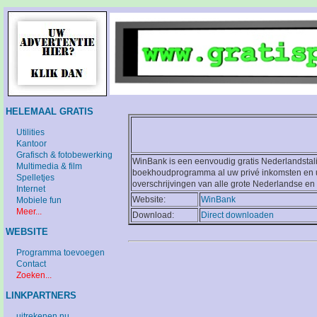
HELEMAAL GRATIS
Utilities
Kantoor
Grafisch & fotobewerking
WinBank is een eenvoudig gratis Nederlandstal
Multimedia & film
boekhoudprogramma al uw privé inkomsten en u
Spelletjes
overschrijvingen van alle grote Nederlandse en
Internet
Website:
WinBank
Mobiele fun
Meer...
Download:
Direct downloaden
WEBSITE
Programma toevoegen
Contact
Zoeken...
LINKPARTNERS
uitrekenen.nu