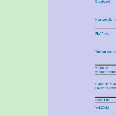
Database)
Nvu websitem
FLV Player
Trellian webp
vosbouw-
vosonderhoud
Dynamic Drive
FavIcon Gener
SnIco Edit
YAMCAM