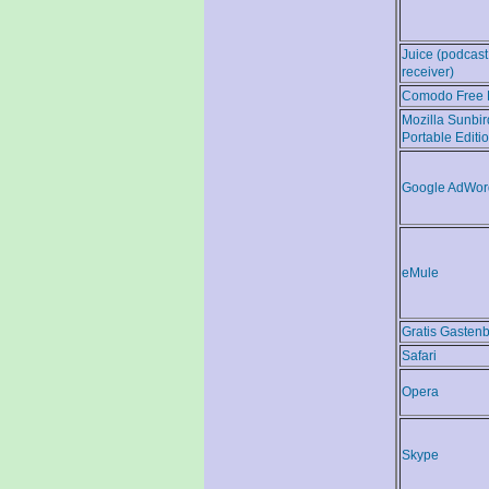
Juice (podcast
receiver)
Comodo Free F
Mozilla Sunbir
Portable Editi
Google AdWor
eMule
Gratis Gasten
Safari
Opera
Skype