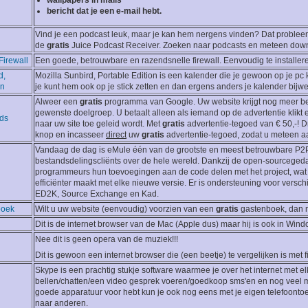
wallpapers in mails
bericht dat je een e-mail hebt.
Vind je een podcast leuk, maar je kan hem nergens vinden? Dat problee
de
gratis
Juice Podcast Receiver. Zoeken naar podcasts en meteen dow
irewall
Een goede, betrouwbare en razendsnelle firewall. Eenvoudig te installer
d,
Mozilla Sunbird, Portable Edition is een kalender die je gewoon op je pc
on
je kunt hem ook op je stick zetten en dan ergens anders je kalender bijw
Alweer een
gratis
programma van Google. Uw website krijgt nog meer b
gewenste doelgroep. U betaalt alleen als iemand op de advertentie klikt
ds
naar uw site toe geleid wordt. Met
gratis
advertentie-tegoed van € 50,-! 
knop en incasseer
direct
uw
gratis
advertentie-tegoed, zodat u meteen aa
Vandaag de dag is eMule één van de grootste en meest betrouwbare P2
bestandsdelingscliënts over de hele wereld. Dankzij de open-sourceged
programmeurs hun toevoegingen aan de code delen met het project, wat
efficiënter maakt met elke nieuwe versie. Er is ondersteuning voor versc
ED2K, Source Exchange en Kad.
boek
Wilt u uw website (eenvoudig) voorzien van een
gratis
gastenboek, dan mo
Dit is de internet browser van de Mac (Apple dus) maar hij is ook in Wind
Nee dit is geen opera van de muziek!!!
Dit is gewoon een internet browser die (een beetje) te vergelijken is met firef
Skype is een prachtig stukje software waarmee je over het internet met el
bellen/chatten/een video gesprek voeren/goedkoop sms'en en nog veel me
goede apparatuur voor hebt kun je ook nog eens met je eigen telefoontoes
naar anderen.