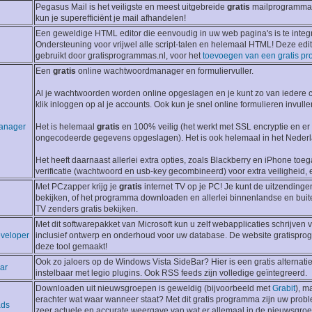
Pegasus Mail is het veiligste en meest uitgebreide
gratis
mailprogramma.
kun je superefficiënt je mail afhandelen!
Een geweldige HTML editor die eenvoudig in uw web pagina's is te integ
Ondersteuning voor vrijwel alle script-talen en helemaal HTML! Deze edi
gebruikt door gratisprogrammas.nl, voor het
toevoegen van een gratis p
Een
gratis
online wachtwoordmanager en formuliervuller.
Al je wachtwoorden worden online opgeslagen en je kunt zo van iedere
klik inloggen op al je accounts. Ook kun je snel online formulieren invulle
anager
Het is helemaal
gratis
en 100% veilig (het werkt met SSL encryptie en e
ongecodeerde gegevens opgeslagen). Het is ook helemaal in het Nederl
Het heeft daarnaast allerlei extra opties, zoals Blackberry en iPhone toeg
verificatie (wachtwoord en usb-key gecombineerd) voor extra veiligheid, e
Met PCzapper krijg je
gratis
internet TV op je PC! Je kunt de uitzendinge
bekijken, of het programma downloaden en allerlei binnenlandse en buit
TV zenders gratis bekijken.
Met dit softwarepakket van Microsoft kun u zelf webapplicaties schrijven 
veloper
inclusief ontwerp en onderhoud voor uw database. De website gratispro
deze tool gemaakt!
Ook zo jaloers op de Windows Vista SideBar? Hier is een gratis alternatie
ar
instelbaar met legio plugins. Ook RSS feeds zijn volledige geïntegreerd.
Downloaden uit nieuwsgroepen is geweldig (bijvoorbeeld met
Grabit
), m
erachter wat waar wanneer staat? Met dit gratis programma zijn uw prob
ads
zeer actuele en accurate weergave van wat er allemaal in de nieuwsgroep