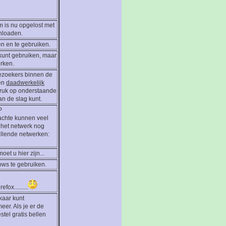
m is nu opgelost met
nloaden.
en en te gebruiken.
 kunt gebruiken, maar
erken.
ezoekers binnen de
 en
daadwerkelijk
Druk op onderstaande
n de slag kunt.
P
achte kunnen veel
 het netwerk nog
hillende netwerken:
et u hier zijn...
ows te gebruiken.
ox.........
kaar kunt
er. Als je er de
tel gratis bellen