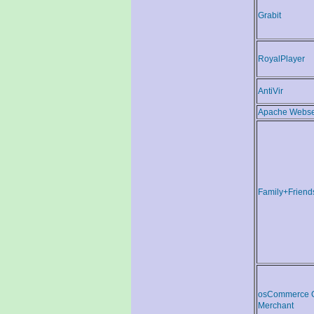
Grabit
RoyalPlayer
AntiVir
Apache Webse
Family+Friend
osCommerce O
Merchant