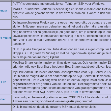
PuTTY is een gratis implementatie van Telnet en SSH voor Windows.
Mozilla Thunderbird Portable is een veilige en snelle e-mail client. Het v
erbird
opzichte van de gewone versie, is dat deze te draaien is vanaf je usb-sti
dus...
De internet browser Firefox wordt steeds meer gebruikt, de opmars is dan
stuiten. Miljoenen mensen gebruiken nu al het gratis alternatief van Intern
Nog nooit was het zo gemakkelijk (en goedkoop) om je website op te leu
JavaScript effecten! Helemaal voor niets krijg je hier 40 effecten die je zo
ct Maker
kunt zelfs Flash e-mails versturen en zelf een schermbeveiliging (screen 
pas leuk!
Nu kun je alle filmpjes op YouTube downloaden naar je eigen computer. 
filmpjes is FLV (Flash for Video) en met de ingebouwde speler kun je ze 
zelfs als je niet online bent) kijken!
Met BearShare kan je muziek en films downloaden. Ook kan je muziek 
vrienden (die ook BearShare hebben). BearShare maakt gebruik van
leg
My Little Admin Lite is een onderhoudsprogramma voor SQL Server 2005 
Het biedt de mogelijkheid om onderhoud op de SQL Server uit te voeren d
gehost wordt. Het is volledig web-based en eenvoudig te installeren. Je 
 Lite
registreren
voor het gebruik van de Lite edition. Het programma heeft .
tool wordt overigens gebruikt om de database van gratisprogrammas.nl bij 
ook een versie voor SQL Server 2000 (die is
hier
te downloaden).
Eenvoudig en helemaal
gratis
uw eigen ROBOTS.TXT bestanden controle
ecker
Alweer een prachtig voorbeeld van een
gratis
programma!
Dit is bijna het zelfde als de gewone MSN maar deze versie is: