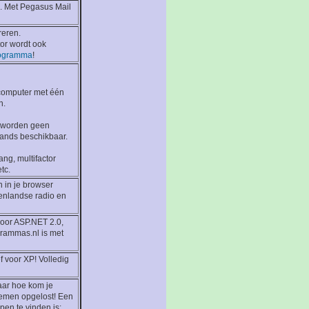
 Met Pegasus Mail
reren.
tor wordt ook
rogramma
!
 computer met één
n.
r worden geen
ands beschikbaar.
ang, multifactor
tc.
n in je browser
enlandse radio en
voor ASP.NET 2.0,
grammas.nl is met
f voor XP! Volledig
aar hoe kom je
lemen opgelost! Een
en te vinden is: