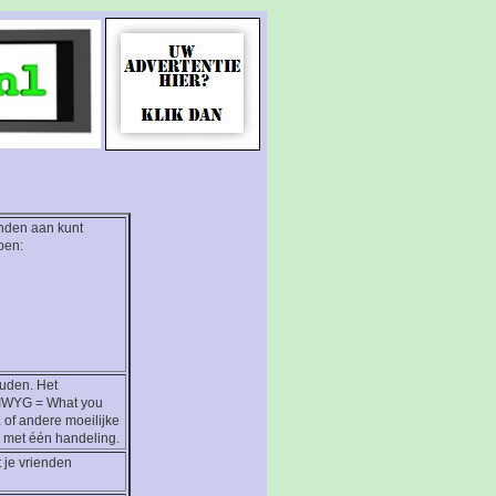
anden aan kunt
pen:
uden. Het
SIWYG = What you
 of andere moeilijke
P met één handeling.
 je vrienden