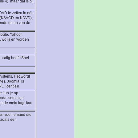
 4), maar dat is bij
DVD te zetten in één
n (KSVCD en KDVD),
lende delen van de
ogle, Yahoo!,
ouwd is en worden
 nodig heeft. Snel
ystems. Het wordt
tes. Joomla! is
L licentie)!
e kun je op
 omdat sommige
goede meta tags kan
t en voor iemand die
 zoals een