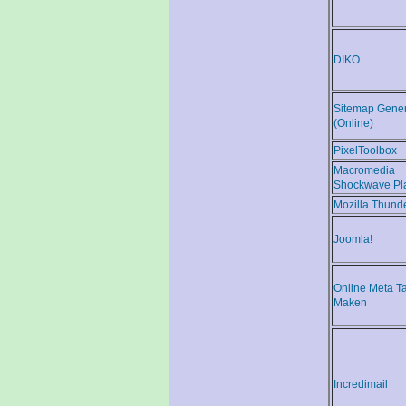
DIKO
Sitemap Gener
(Online)
PixelToolbox
Macromedia
Shockwave Pl
Mozilla Thunde
Joomla!
Online Meta T
Maken
Incredimail