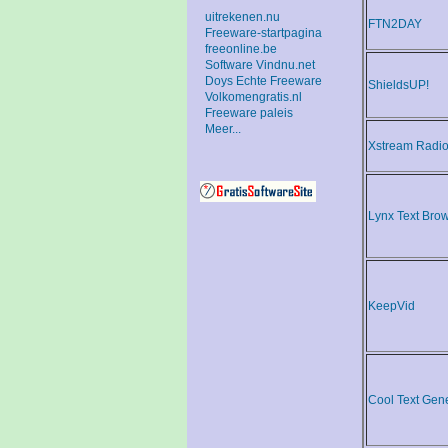
uitrekenen.nu
FTN2DAY
Freeware-startpagina
freeonline.be
Software Vindnu.net
Doys Echte Freeware
ShieldsUP!
Volkomengratis.nl
Freeware paleis
Meer...
Xstream Radi
Lynx Text Bro
KeepVid
Cool Text Gen