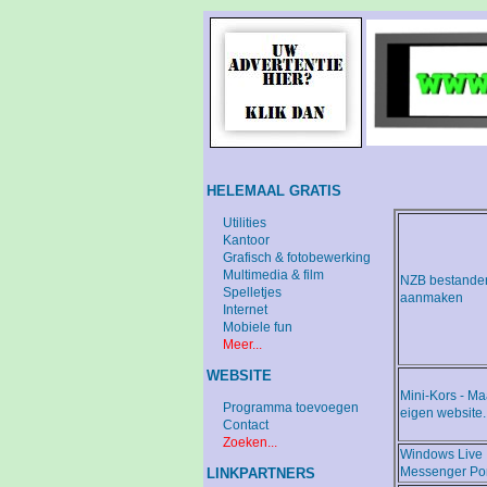
HELEMAAL GRATIS
Utilities
Kantoor
Grafisch & fotobewerking
Multimedia & film
NZB bestande
Spelletjes
aanmaken
Internet
Mobiele fun
Meer...
WEBSITE
Mini-Kors - M
Programma toevoegen
eigen website.
Contact
Zoeken...
Windows Live
Messenger Por
LINKPARTNERS