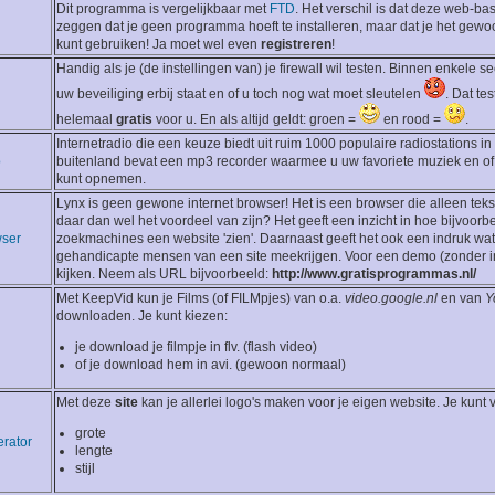
Dit programma is vergelijkbaar met
FTD
. Het verschil is dat deze web-bas
zeggen dat je geen programma hoeft te installeren, maar dat je het gewo
kunt gebruiken! Ja moet wel even
registreren
!
Handig als je (de instellingen van) je firewall wil testen. Binnen enkele
uw beveiliging erbij staat en of u toch nog wat moet sleutelen
. Dat te
helemaal
gratis
voor u. En als altijd geldt: groen =
en rood =
.
Internetradio die een keuze biedt uit ruim 1000 populaire radiostations i
o
buitenland bevat een mp3 recorder waarmee u uw favoriete muziek en o
kunt opnemen.
Lynx is geen gewone internet browser! Het is een browser die alleen teks
daar dan wel het voordeel van zijn? Het geeft een inzicht in hoe bijvoorb
wser
zoekmachines een website 'zien'. Daarnaast geeft het ook een indruk wat
gehandicapte mensen van een site meekrijgen. Voor een demo (zonder ins
kijken. Neem als URL bijvoorbeeld:
http://www.gratisprogrammas.nl/
Met KeepVid kun je Films (of FILMpjes) van o.a.
video.google.nl
en van
Y
downloaden. Je kunt kiezen:
je download je filmpje in flv. (flash video)
of je download hem in avi. (gewoon normaal)
Met deze
site
kan je allerlei logo's maken voor je eigen website. Je kunt
grote
erator
lengte
stijl