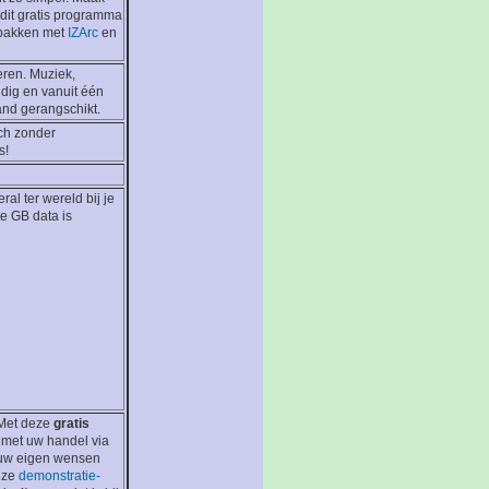
dit gratis programma
tpakken met
IZArc
en
eren. Muziek,
udig en vanuit één
and gerangschikt.
ich zonder
s!
al ter wereld bij je
e GB data is
 Met deze
gratis
 met uw handel via
n uw eigen wensen
eze
demonstratie-