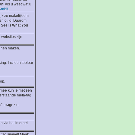
an! Als u weet wat u
rabit
.
jk zo makelijk om
gen o.i.d. Daarom
u
S
ee
I
s
W
hat
Y
ou
 websites zijn
unnen maken.
ng. Incl een toolbar
op.
rmee kun je met een
derstaande meta-tag
="image/x-
via het internet
it zo simpel! Maak