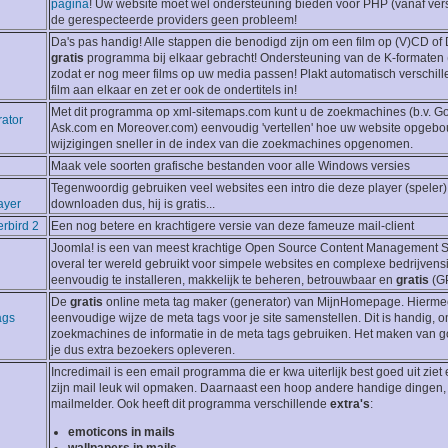
pagina
! Uw website moet wel ondersteuning bieden voor PHP (vanaf versie
de gerespecteerde providers geen probleem!
Da's pas handig! Alle stappen die benodigd zijn om een film op (V)CD of 
gratis
programma bij elkaar gebracht! Ondersteuning van de K-formate
zodat er nog meer films op uw media passen! Plakt automatisch verschil
film aan elkaar en zet er ook de ondertitels in!
Met dit programma op xml-sitemaps.com kunt u de zoekmachines (b.v. Go
ator
Ask.com en Moreover.com) eenvoudig 'vertellen' hoe uw website opgeb
wijzigingen sneller in de index van die zoekmachines opgenomen.
Maak vele soorten grafische bestanden voor alle Windows versies
Tegenwoordig gebruiken veel websites een intro die deze player (speler)
ayer
downloaden dus, hij is gratis...
rbird 2
Een nog betere en krachtigere versie van deze fameuze mail-client
Joomla! is een van meest krachtige Open Source Content Management S
overal ter wereld gebruikt voor simpele websites en complexe bedrijvensi
eenvoudig te installeren, makkelijk te beheren, betrouwbaar en
gratis
(GP
De
gratis
online meta tag maker (generator) van MijnHomepage. Hierme
ags
eenvoudige wijze de meta tags voor je site samenstellen. Dit is handig,
zoekmachines de informatie in de meta tags gebruiken. Het maken van 
je dus extra bezoekers opleveren.
Incredimail is een email programma die er kwa uiterlijk best goed uit zie
zijn mail leuk wil opmaken. Daarnaast een hoop andere handige dingen,
mailmelder. Ook heeft dit programma verschillende
extra's
:
emoticons in mails