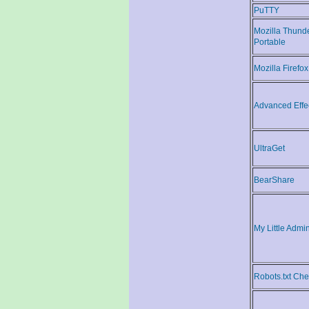
PuTTY
Mozilla Thund
Portable
Mozilla Firefox
Advanced Effe
UltraGet
BearShare
My Little Admin
Robots.txt Ch