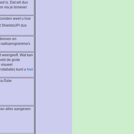
ed is. Dat wil dus
on via je browser
 seconden weet u hoe
st ShieldsUP! dus
n binnen en
f radioprogramma's
t weergeeft. Wat kan
eeld de grote
 visueel
tallatie) kunt u
hier
ouTube
 van alles aangeven: