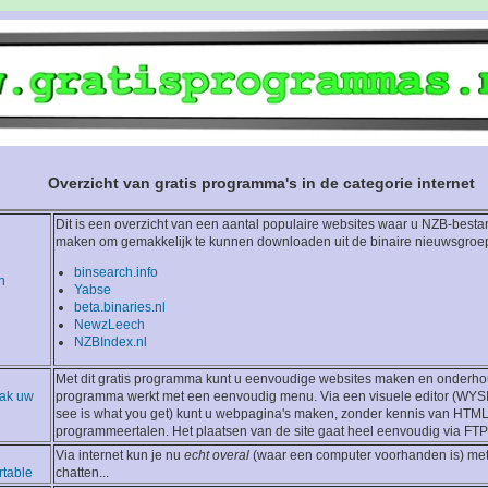
Overzicht van gratis programma's in de categorie internet
Dit is een overzicht van een aantal populaire websites waar u NZB-best
maken om gemakkelijk te kunnen downloaden uit de binaire nieuwsgroe
binsearch.info
n
Yabse
beta.binaries.nl
NewzLeech
NZBIndex.nl
Met dit gratis programma kunt u eenvoudige websites maken en onderho
aak uw
programma werkt met een eenvoudig menu. Via een visuele editor (WY
see is what you get) kunt u webpagina's maken, zonder kennis van HTML
programmeertalen. Het plaatsen van de site gaat heel eenvoudig via FT
Via internet kun je nu
echt overal
(waar een computer voorhanden is) met
table
chatten...