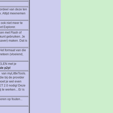
oordeel van deze ten
ck. Altijd meenemen
 ook niet meer te
et Explorer.
ken met Flash of
 kunt gebruiken. Je
saver) maken. Dat is
Het formaat van die
meteen (vloeiend,
DELEN met je
ale p2p!
van myLittleTools.
ie bij de provider
moet je wel even
NET 2.0 nodig! Deze
te werken... Er is
ren op fouten...