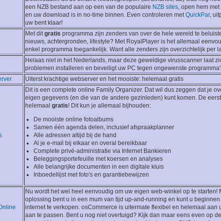
een NZB bestand aan op een van de populaire
NZB sites
, open hem met 
en uw download is in no-time binnen. Even controleren met
QuickPar
, ui
uw bent klaar!
Met dit
gratis
programma zijn zenders van over de hele wereld te beluist
nieuws, achtergronden, lifestyle? Met RoyalPlayer is het allemaal eenvo
enkel programma toegankelijk. Want alle zenders zijn overzichtelijk per l
Helaas niet in het Nederlands, maar deze geweldige virusscanner laat z
problemen installeren en beveiligt uw PC tegen ongewenste programma'
rver
Uiterst krachtige webserver en het mooiste: helemaal gratis
Dit is een complete online Family Organizer. Dat wil dus zeggen dat je over
eigen gegevens (en die van de andere gezinleden) kunt komen. De eerst
helemaal
gratis
! Dit kun je allemaal bijhouden:
De mooiste online fotoalbums
Samen één agenda delen, inclusief afspraakplanner
s
Alle adressen altijd bij de hand
Al je e-mail bij elkaar en overal bereikbaar
Complete privé-administratie via Internet Bankieren
Beleggingsportefeuille met koersen en analyses
Alle belangrijke documenten in een digitale kluis
Inboedellijst met foto's en garantiebewijzen
Nu wordt het wel heel eenvoudig om uw eigen web-winkel op te starten!
oplossing bent u in een mum van tijd up-and-running en kunt u beginnen
nline
internet te verkopen. osCommerce is uitermate flexibel en helemaal aa
aan te passen. Bent u nog niet overtuigd? Kijk dan maar eens even op d