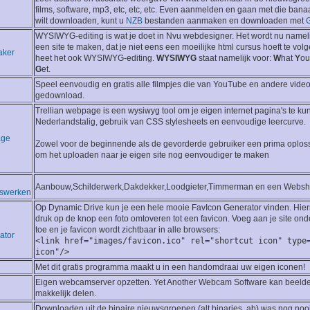
films, software, mp3, etc, etc, etc. Even aanmelden en gaan met die bana
wilt downloaden, kunt u
NZB
bestanden aanmaken en downloaden met
G
WYSIWYG-editing is wat je doet in Nvu webdesigner. Het wordt nu nameli
een site te maken, dat je niet eens een moeilijke html cursus hoeft te vol
aker
heet het ook WYSIWYG-editing.
WYSIWYG
staat namelijk voor:
W
hat
Y
o
G
et.
Speel eenvoudig en gratis alle filmpjes die van YouTube en andere video
gedownload.
Trellian webpage is een wysiwyg tool om je eigen internet pagina's te k
Nederlandstalig, gebruik van CSS stylesheets en eenvoudige leercurve.
age
Zowel voor de beginnende als de gevorderde gebruiker een prima oplossi
om het uploaden naar je eigen site nog eenvoudiger te maken
Aanbouw,Schilderwerk,Dakdekker,Loodgieter,Timmerman en een Websh
swerken
Op Dynamic Drive kun je een hele mooie FavIcon Generator vinden. Hie
druk op de knop een foto omtoveren tot een favicon. Voeg aan je site on
toe en je favicon wordt zichtbaar in alle browsers:
ator
<link href="images/favicon.ico" rel="shortcut icon" type
icon"/>
Met dit gratis programma maakt u in een handomdraai uw eigen iconen!
Eigen webcamserver opzetten. Yet Another Webcam Software kan beelden 
makkelijk delen.
Downloaden uit de binaire nieuwsgroepen (alt binaries, ab) was nog noo