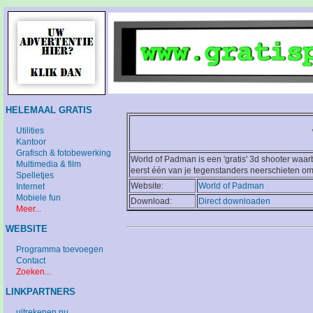
HELEMAAL GRATIS
Utilities
Kantoor
Grafisch & fotobewerking
World of Padman is een 'gratis' 3d shooter waarb
Multimedia & film
eerst één van je tegenstanders neerschieten om 
Spelletjes
Website:
World of Padman
Internet
Mobiele fun
Download:
Direct downloaden
Meer...
WEBSITE
Programma toevoegen
Contact
Zoeken...
LINKPARTNERS
uitrekenen.nu