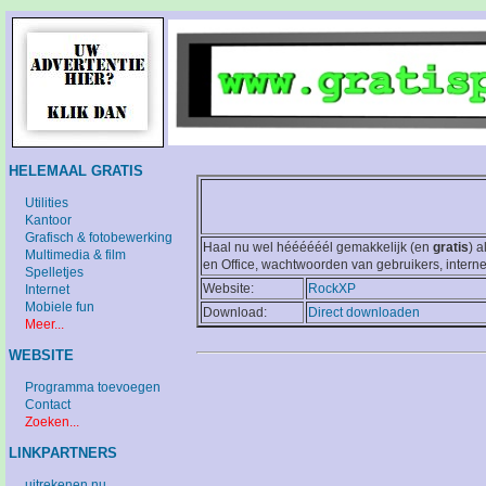
HELEMAAL GRATIS
Utilities
Kantoor
Grafisch & fotobewerking
Haal nu wel héééééél gemakkelijk (en
gratis
) 
Multimedia & film
en Office, wachtwoorden van gebruikers, intern
Spelletjes
Website:
RockXP
Internet
Mobiele fun
Download:
Direct downloaden
Meer...
WEBSITE
Programma toevoegen
Contact
Zoeken...
LINKPARTNERS
uitrekenen.nu