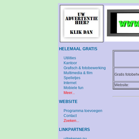
HELEMAAL GRATIS
Utilities
Kantoor
Grafisch & fotobewerking
Multimedia & film
Gratis fotobe
Spelletjes
Internet
Website:
Mobiele fun
Meer...
WEBSITE
Programma toevoegen
Contact
Zoeken...
LINKPARTNERS
uitrekenen.nu