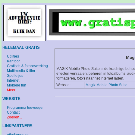
HELEMAAL GRATIS
Utilities
Magi
Kantoor
Grafisch & fotobewerking
MAGIX Mobile Photo Suite is de krachtige behee
Multimedia & film
effecten verfraaien, beheren in fotoalbums, a
Spelletjes
formatteren, foto's naar het Internet laden.
Internet
Website:
Magix Mobile Photo Suite
Mobiele fun
Meer...
WEBSITE
Programma toevoegen
Contact
Zoeken...
LINKPARTNERS
uitrekenen.nu