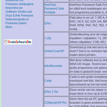
uitrekenen.nu
Freeware-startpagina
KeePass
KeePass Password Safe Port
freeonline.be
Password Safe
en altijd kunt raadplegen al
Software Vindnu.net
Portable
het programma
portable
is, 
Doys Echte Freeware
Pakt alles in en uit: 7-ZIP,
Volkomengratis.nl
ENC, GCA, GZ, GZA, HA, IMG
Freeware paleis
IZArc
RAR, RPM, TAR, TAZ, TBZ, T
Meer...
nodig...
Ondersteuning voor de volg
7-Zip
Inpakken / uitpakken: 7z, ZI
Alleen uitpakken: CAB, ARJ
Download jij ook wel eens e
UnderCoverXP
doen? Dat is nu verleden tij
maten direct printen.
Met deze software kun je di
BIN/CUE image. Tevens kun 
InfraRecorder
gratis programma ook gebru
en data is gedacht (naar .wav
Carta is een gratis recepten
Carta
eventueel met foto. Het invo
bijvoorbeeld op het net vind
Deze versie van de zipper is
IZArc 2 Go
maar deze is voor op je (USB)
Geen Nero bij uw PC gekrege
CDBurnerXP Pro
branden is geen probleem 
en DVD-R/RW. Ook het brand