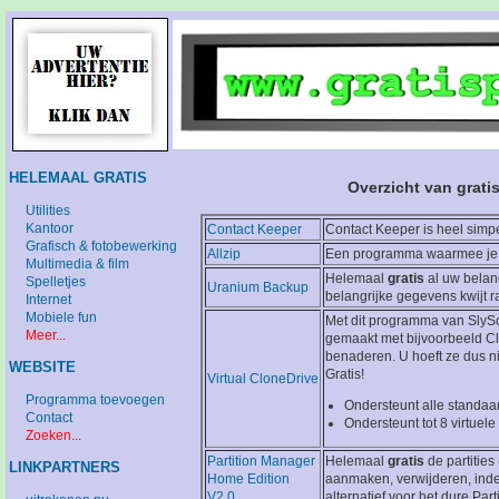
HELEMAAL GRATIS
Overzicht van grati
Utilities
Kantoor
Contact Keeper
Contact Keeper is heel simp
Grafisch & fotobewerking
Allzip
Een programma waarmee je v
Multimedia & film
Helemaal
gratis
al uw belang
Spelletjes
Uranium Backup
belangrijke gegevens kwijt r
Internet
Mobiele fun
Met dit programma van SlySo
Meer...
gemaakt met bijvoorbeeld Cl
benaderen. U hoeft ze dus n
WEBSITE
Gratis!
Virtual CloneDrive
Programma toevoegen
Ondersteunt alle standaa
Contact
Ondersteunt tot 8 virtuele 
Zoeken...
Partition Manager
Helemaal
gratis
de partities
LINKPARTNERS
Home Edition
aanmaken, verwijderen, inde
V2.0
alternatief voor het dure Part