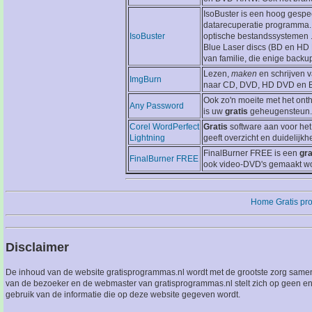
IsoBuster is een hoog gesp
datarecuperatie programma. 
IsoBuster
optische bestandssystemen 
Blue Laser discs (BD en HD 
van familie, die enige backup
Lezen,
maken
en schrijven 
ImgBurn
naar CD, DVD, HD DVD en B
Ook zo'n moeite met het on
Any Password
is uw
gratis
geheugensteun.
Corel WordPerfect
Gratis
software aan voor het 
Lightning
geeft overzicht en duidelijkh
FinalBurner FREE is een
gra
FinalBurner FREE
ook video-DVD's gemaakt wo
Home
Gratis p
Disclaimer
De inhoud van de website gratisprogrammas.nl wordt met de grootste zorg sameng
van de bezoeker en de webmaster van gratisprogrammas.nl stelt zich op geen en
gebruik van de informatie die op deze website gegeven wordt.